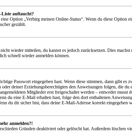
-Liste auftaucht?
n eine Option „Verbirg meinen Online-Status“. Wenn du diese Option ei
ucher gezählt.
 nicht wieder mitteilen, du kannst es jedoch zurücksetzen. Dies machs
 dich schnell wieder anmelden können.
richtige Passwort eingegeben hast. Wenn diese stimmen, dann gibt es
ern oder deiner Erziehungsberechtigten den Anweisungen folgen, die du e
 angemeldeten Mitglieder erst freigeschaltet werden – entweder musst du
. Wenn du eine E-Mail erhalten hast, folge den dort enthaltenen Anweis
nn du dir sicher bist, dass deine E-Mail-Adresse korrekt eingegeben w
t mehr anmelden?!
rschieden Gründen deaktiviert oder gelöscht hat. Außerdem löschen vie