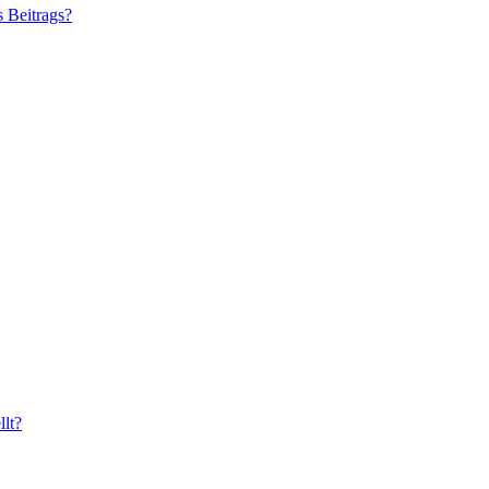
s Beitrags?
lt?