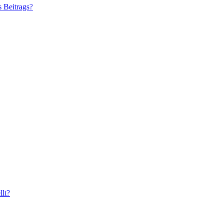
s Beitrags?
lt?