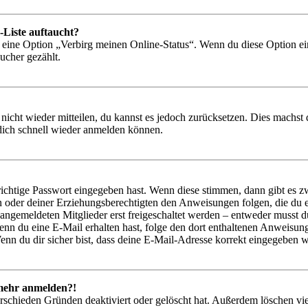
-Liste auftaucht?
n eine Option „Verbirg meinen Online-Status“. Wenn du diese Option ei
ucher gezählt.
 nicht wieder mitteilen, du kannst es jedoch zurücksetzen. Dies machs
 dich schnell wieder anmelden können.
richtige Passwort eingegeben hast. Wenn diese stimmen, dann gibt es
ern oder deiner Erziehungsberechtigten den Anweisungen folgen, die du e
 angemeldeten Mitglieder erst freigeschaltet werden – entweder musst du
. Wenn du eine E-Mail erhalten hast, folge den dort enthaltenen Anweis
nn du dir sicher bist, dass deine E-Mail-Adresse korrekt eingegeben w
t mehr anmelden?!
rschieden Gründen deaktiviert oder gelöscht hat. Außerdem löschen vie