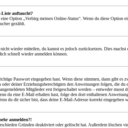
-Liste auftaucht?
n eine Option „Verbirg meinen Online-Status“. Wenn du diese Option ei
ucher gezählt.
 nicht wieder mitteilen, du kannst es jedoch zurücksetzen. Dies machs
 dich schnell wieder anmelden können.
richtige Passwort eingegeben hast. Wenn diese stimmen, dann gibt es
ern oder deiner Erziehungsberechtigten den Anweisungen folgen, die du e
 angemeldeten Mitglieder erst freigeschaltet werden – entweder musst du
. Wenn du eine E-Mail erhalten hast, folge den dort enthaltenen Anweis
nn du dir sicher bist, dass deine E-Mail-Adresse korrekt eingegeben w
t mehr anmelden?!
rschieden Gründen deaktiviert oder gelöscht hat. Außerdem löschen vie