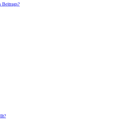
s Beitrags?
lt?