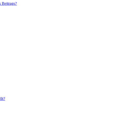
s Beitrags?
lt?