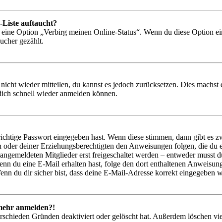
-Liste auftaucht?
n eine Option „Verbirg meinen Online-Status“. Wenn du diese Option ei
ucher gezählt.
 nicht wieder mitteilen, du kannst es jedoch zurücksetzen. Dies machs
 dich schnell wieder anmelden können.
richtige Passwort eingegeben hast. Wenn diese stimmen, dann gibt es
ern oder deiner Erziehungsberechtigten den Anweisungen folgen, die du e
 angemeldeten Mitglieder erst freigeschaltet werden – entweder musst du
. Wenn du eine E-Mail erhalten hast, folge den dort enthaltenen Anweis
nn du dir sicher bist, dass deine E-Mail-Adresse korrekt eingegeben w
t mehr anmelden?!
rschieden Gründen deaktiviert oder gelöscht hat. Außerdem löschen vie