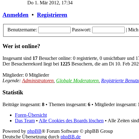
Do 1. Mär 2012, 17:34
Anmelden
•
Registrieren
Benutzername:
Passwort:
|
Mich
Wer ist online?
Insgesamt sind
17
Besucher online: 0 registrierte, 0 unsichtbare und 
Der Besucherrekord liegt bei
1225
Besuchern, die am Di 10. Feb 2026
Mitglieder: 0 Mitglieder
Legende:
Administratoren
,
Globale Moderatoren
,
Registrierte Benutz
Statistik
Beiträge insgesamt:
8
• Themen insgesamt:
6
• Mitglieder insgesamt:
Foren-Übersicht
Das Team
•
Alle Cookies des Boards löschen
• Alle Zeiten si
Powered by
phpBB
® Forum Software © phpBB Group
Deutsche Übersetzung durch
phpBB.de