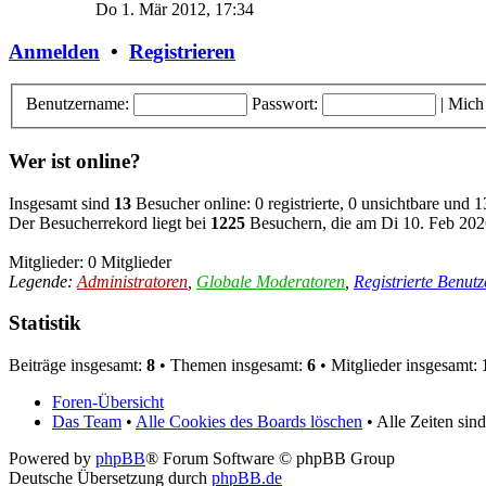
Do 1. Mär 2012, 17:34
Anmelden
•
Registrieren
Benutzername:
Passwort:
|
Mich
Wer ist online?
Insgesamt sind
13
Besucher online: 0 registrierte, 0 unsichtbare und 
Der Besucherrekord liegt bei
1225
Besuchern, die am Di 10. Feb 2026
Mitglieder: 0 Mitglieder
Legende:
Administratoren
,
Globale Moderatoren
,
Registrierte Benutz
Statistik
Beiträge insgesamt:
8
• Themen insgesamt:
6
• Mitglieder insgesamt:
Foren-Übersicht
Das Team
•
Alle Cookies des Boards löschen
• Alle Zeiten si
Powered by
phpBB
® Forum Software © phpBB Group
Deutsche Übersetzung durch
phpBB.de