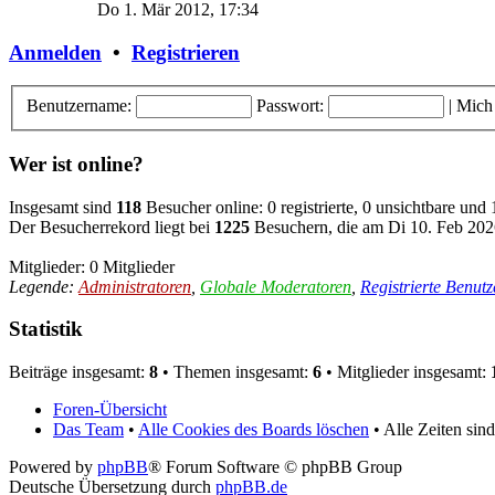
Do 1. Mär 2012, 17:34
Anmelden
•
Registrieren
Benutzername:
Passwort:
|
Mich
Wer ist online?
Insgesamt sind
118
Besucher online: 0 registrierte, 0 unsichtbare und
Der Besucherrekord liegt bei
1225
Besuchern, die am Di 10. Feb 2026
Mitglieder: 0 Mitglieder
Legende:
Administratoren
,
Globale Moderatoren
,
Registrierte Benutz
Statistik
Beiträge insgesamt:
8
• Themen insgesamt:
6
• Mitglieder insgesamt:
Foren-Übersicht
Das Team
•
Alle Cookies des Boards löschen
• Alle Zeiten si
Powered by
phpBB
® Forum Software © phpBB Group
Deutsche Übersetzung durch
phpBB.de