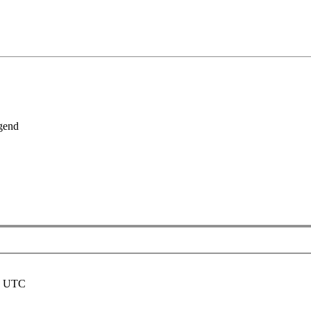
gend
nd UTC