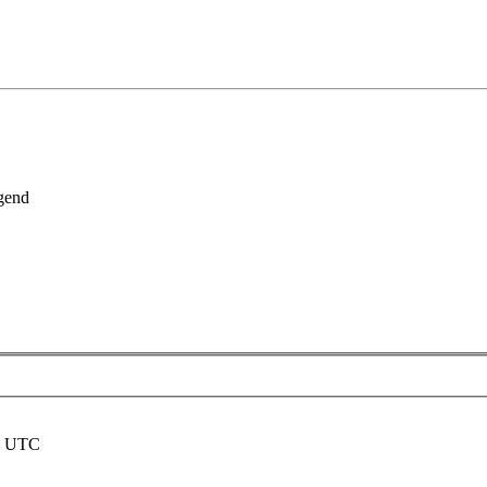
gend
nd UTC