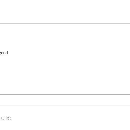
gend
nd UTC