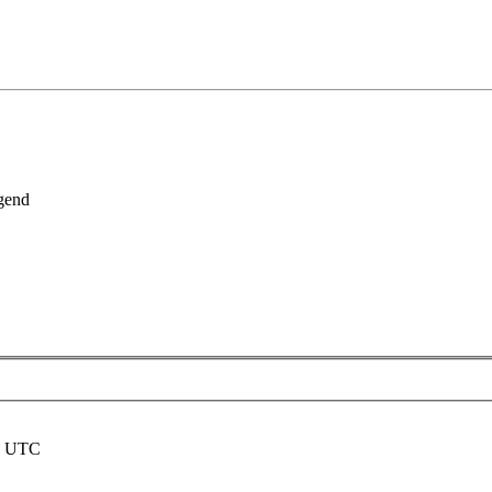
gend
nd UTC