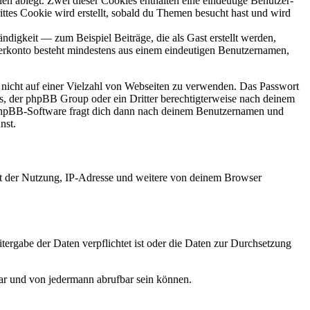
en ablegt. Zwei dieser Cookies enthalten eine eindeutige Benutzer-
es Cookie wird erstellt, sobald du Themen besucht hast und wird
digkeit — zum Beispiel Beiträge, die als Gast erstellt werden,
tzerkonto besteht mindestens aus einem eindeutigen Benutzernamen,
t nicht auf einer Vielzahl von Webseiten zu verwenden. Das Passwort
rs, der phpBB Group oder ein Dritter berechtigterweise nach deinem
e phpBB-Software fragt dich dann nach deinem Benutzernamen und
nst.
it der Nutzung, IP-Adresse und weitere von deinem Browser
tergabe der Daten verpflichtet ist oder die Daten zur Durchsetzung
bar und von jedermann abrufbar sein können.