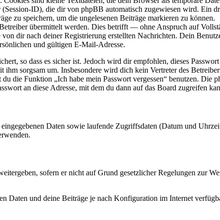
Cookies sind kleine Textdateien, die dein Browser als temporäre Datei
ssion-ID), die dir von phpBB automatisch zugewiesen wird. Ein dritt
räge zu speichern, um die ungelesenen Beiträge markieren zu können.
reiber übermittelt werden. Dies betrifft — ohne Anspruch auf Vollstän
 von dir nach deiner Registrierung erstellten Nachrichten. Dein Benu
sönlichen und gültigen E-Mail-Adresse.
ert, so dass es sicher ist. Jedoch wird dir empfohlen, dieses Passwor
mit ihm sorgsam um. Insbesondere wird dich kein Vertreter des Betreibe
nst du die Funktion „Ich habe mein Passwort vergessen“ benutzen. Di
asswort an diese Adresse, mit dem du dann auf das Board zugreifen kan
ng eingegebenen Daten sowie laufende Zugriffsdaten (Datum und Uhrze
verwenden.
eitergeben, sofern er nicht auf Grund gesetzlicher Regelungen zur Wei
en Daten und deine Beiträge je nach Konfiguration im Internet verfüg