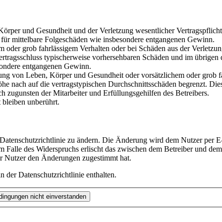
rper und Gesundheit und der Verletzung wesentlicher Vertragspflichten
ch für mittelbare Folgeschäden wie insbesondere entgangenen Gewinn.
em oder grob fahrlässigem Verhalten oder bei Schäden aus der Verletz
i Vertragsschluss typischerweise vorhersehbaren Schäden und im übrigen
besondere entgangenen Gewinn.
ng von Leben, Körper und Gesundheit oder vorsätzlichem oder grob fah
e nach auf die vertragstypischen Durchschnittsschäden begrenzt. Dies
h zugunsten der Mitarbeiter und Erfüllungsgehilfen des Betreibers.
bleiben unberührt.
 Datenschutzrichtlinie zu ändern. Die Änderung wird dem Nutzer per E-
m Falle des Widerspruchs erlischt das zwischen dem Betreiber und dem 
er Nutzer den Änderungen zugestimmt hat.
 der Datenschutzrichtlinie enthalten.