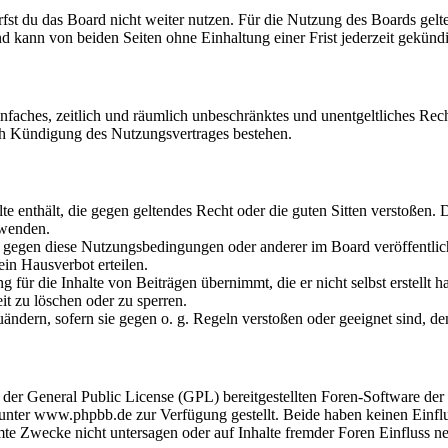
fst du das Board nicht weiter nutzen. Für die Nutzung des Boards gelten
 kann von beiden Seiten ohne Einhaltung einer Frist jederzeit gekünd
 einfaches, zeitlich und räumlich unbeschränktes und unentgeltliches R
ch Kündigung des Nutzungsvertrages bestehen.
alte enthält, die gegen geltendes Recht oder die guten Sitten verstoßen. 
rwenden.
n gegen diese Nutzungsbedingungen oder anderer im Board veröffentli
in Hausverbot erteilen.
für die Inhalte von Beiträgen übernimmt, die er nicht selbst erstellt 
it zu löschen oder zu sperren.
uändern, sofern sie gegen o. g. Regeln verstoßen oder geeignet sind, 
r der General Public License (GPL) bereitgestellten Foren-Software 
ter www.phpbb.de zur Verfügung gestellt. Beide haben keinen Einflus
te Zwecke nicht untersagen oder auf Inhalte fremder Foren Einfluss n