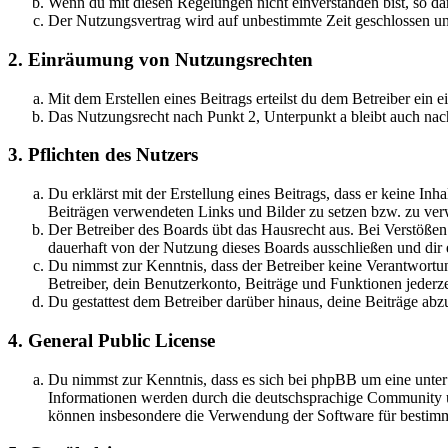
Wenn du mit diesen Regelungen nicht einverstanden bist, so dar
Der Nutzungsvertrag wird auf unbestimmte Zeit geschlossen und
2. Einräumung von Nutzungsrechten
Mit dem Erstellen eines Beitrags erteilst du dem Betreiber ein
Das Nutzungsrecht nach Punkt 2, Unterpunkt a bleibt auch na
3. Pflichten des Nutzers
Du erklärst mit der Erstellung eines Beitrags, dass er keine Inh
Beiträgen verwendeten Links und Bilder zu setzen bzw. zu ve
Der Betreiber des Boards übt das Hausrecht aus. Bei Verstöße
dauerhaft von der Nutzung dieses Boards ausschließen und dir e
Du nimmst zur Kenntnis, dass der Betreiber keine Verantwortung 
Betreiber, dein Benutzerkonto, Beiträge und Funktionen jederze
Du gestattest dem Betreiber darüber hinaus, deine Beiträge abz
4. General Public License
Du nimmst zur Kenntnis, dass es sich bei phpBB um eine unte
Informationen werden durch die deutschsprachige Community un
können insbesondere die Verwendung der Software für bestimm