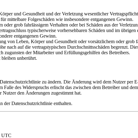
rper und Gesundheit und der Verletzung wesentlicher Vertragspflichten
ch für mittelbare Folgeschäden wie insbesondere entgangenen Gewinn.
em oder grob fahrlässigem Verhalten oder bei Schäden aus der Verletz
i Vertragsschluss typischerweise vorhersehbaren Schäden und im übrigen
besondere entgangenen Gewinn.
ng von Leben, Körper und Gesundheit oder vorsätzlichem oder grob fah
e nach auf die vertragstypischen Durchschnittsschäden begrenzt. Dies
h zugunsten der Mitarbeiter und Erfüllungsgehilfen des Betreibers.
bleiben unberührt.
 Datenschutzrichtlinie zu ändern. Die Änderung wird dem Nutzer per E-
m Falle des Widerspruchs erlischt das zwischen dem Betreiber und dem 
er Nutzer den Änderungen zugestimmt hat.
 der Datenschutzrichtlinie enthalten.
nd UTC