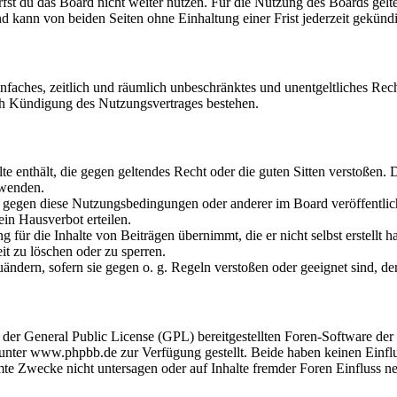
fst du das Board nicht weiter nutzen. Für die Nutzung des Boards gelten
 kann von beiden Seiten ohne Einhaltung einer Frist jederzeit gekünd
 einfaches, zeitlich und räumlich unbeschränktes und unentgeltliches R
ch Kündigung des Nutzungsvertrages bestehen.
alte enthält, die gegen geltendes Recht oder die guten Sitten verstoßen. 
rwenden.
n gegen diese Nutzungsbedingungen oder anderer im Board veröffentli
in Hausverbot erteilen.
für die Inhalte von Beiträgen übernimmt, die er nicht selbst erstellt 
it zu löschen oder zu sperren.
uändern, sofern sie gegen o. g. Regeln verstoßen oder geeignet sind, 
r der General Public License (GPL) bereitgestellten Foren-Software 
ter www.phpbb.de zur Verfügung gestellt. Beide haben keinen Einflus
te Zwecke nicht untersagen oder auf Inhalte fremder Foren Einfluss n