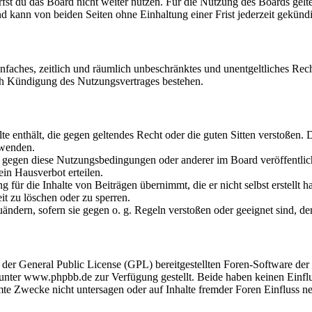
fst du das Board nicht weiter nutzen. Für die Nutzung des Boards gelten
 kann von beiden Seiten ohne Einhaltung einer Frist jederzeit gekünd
 einfaches, zeitlich und räumlich unbeschränktes und unentgeltliches R
ch Kündigung des Nutzungsvertrages bestehen.
alte enthält, die gegen geltendes Recht oder die guten Sitten verstoßen. 
rwenden.
n gegen diese Nutzungsbedingungen oder anderer im Board veröffentli
in Hausverbot erteilen.
für die Inhalte von Beiträgen übernimmt, die er nicht selbst erstellt 
it zu löschen oder zu sperren.
uändern, sofern sie gegen o. g. Regeln verstoßen oder geeignet sind, 
r der General Public License (GPL) bereitgestellten Foren-Software 
ter www.phpbb.de zur Verfügung gestellt. Beide haben keinen Einflus
te Zwecke nicht untersagen oder auf Inhalte fremder Foren Einfluss n