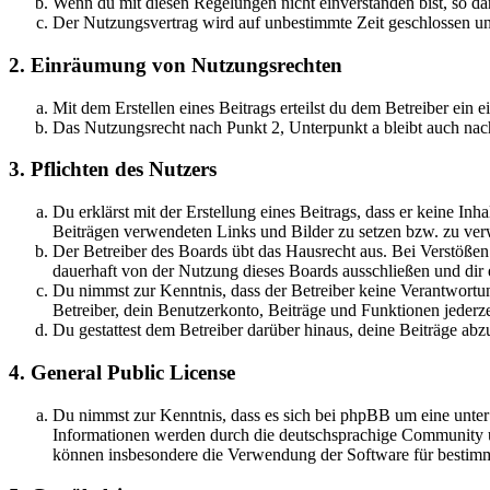
Wenn du mit diesen Regelungen nicht einverstanden bist, so dar
Der Nutzungsvertrag wird auf unbestimmte Zeit geschlossen und
2. Einräumung von Nutzungsrechten
Mit dem Erstellen eines Beitrags erteilst du dem Betreiber ein
Das Nutzungsrecht nach Punkt 2, Unterpunkt a bleibt auch na
3. Pflichten des Nutzers
Du erklärst mit der Erstellung eines Beitrags, dass er keine Inh
Beiträgen verwendeten Links und Bilder zu setzen bzw. zu ve
Der Betreiber des Boards übt das Hausrecht aus. Bei Verstöße
dauerhaft von der Nutzung dieses Boards ausschließen und dir e
Du nimmst zur Kenntnis, dass der Betreiber keine Verantwortung 
Betreiber, dein Benutzerkonto, Beiträge und Funktionen jederze
Du gestattest dem Betreiber darüber hinaus, deine Beiträge abz
4. General Public License
Du nimmst zur Kenntnis, dass es sich bei phpBB um eine unte
Informationen werden durch die deutschsprachige Community un
können insbesondere die Verwendung der Software für bestimm