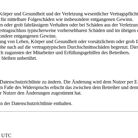
rper und Gesundheit und der Verletzung wesentlicher Vertragspflichten
ch für mittelbare Folgeschäden wie insbesondere entgangenen Gewinn.
em oder grob fahrlässigem Verhalten oder bei Schäden aus der Verletz
i Vertragsschluss typischerweise vorhersehbaren Schäden und im übrigen
besondere entgangenen Gewinn.
ng von Leben, Körper und Gesundheit oder vorsätzlichem oder grob fah
e nach auf die vertragstypischen Durchschnittsschäden begrenzt. Dies
h zugunsten der Mitarbeiter und Erfüllungsgehilfen des Betreibers.
bleiben unberührt.
 Datenschutzrichtlinie zu ändern. Die Änderung wird dem Nutzer per E-
m Falle des Widerspruchs erlischt das zwischen dem Betreiber und dem 
er Nutzer den Änderungen zugestimmt hat.
 der Datenschutzrichtlinie enthalten.
nd UTC