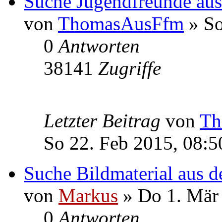
Suche Jugendfreunde aus
von
ThomasAusFfm
» So
0
Antworten
38141
Zugriffe
Letzter Beitrag
von
Th
So 22. Feb 2015, 08:5
Suche Bildmaterial aus d
von
Markus
» Do 1. Mär
0
Antworten