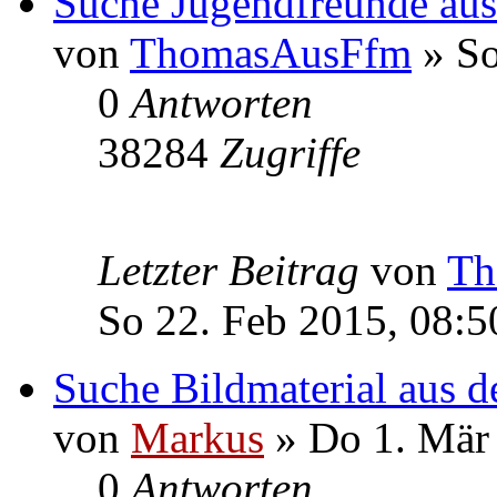
Suche Jugendfreunde aus
von
ThomasAusFfm
» So
0
Antworten
38284
Zugriffe
Letzter Beitrag
von
Th
So 22. Feb 2015, 08:5
Suche Bildmaterial aus d
von
Markus
» Do 1. Mär
0
Antworten